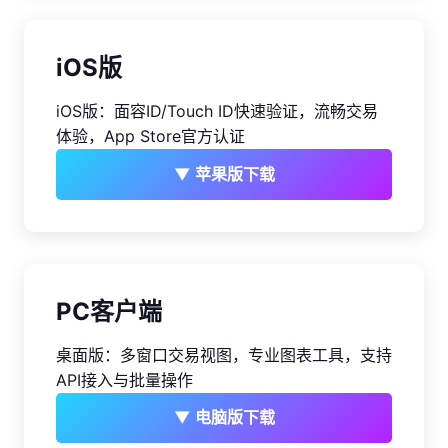
iOS版
iOS版：面容ID/Touch ID快速验证，流畅交易
体验，App Store官方认证
▼ 苹果版下载
PC客户端
桌面版：多窗口交易视图，专业图表工具，支持
API接入与批量操作
▼ 电脑版下载