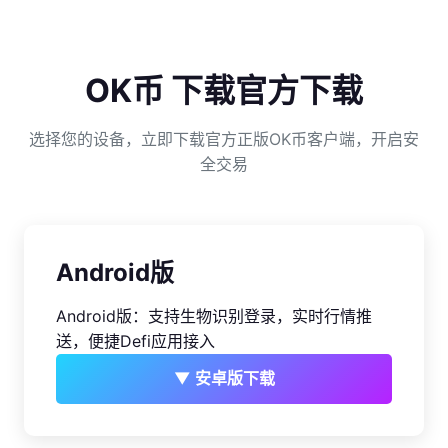
OK币 下载官方下载
选择您的设备，立即下载官方正版OK币客户端，开启安
全交易
Android版
Android版：支持生物识别登录，实时行情推
送，便捷Defi应用接入
▼ 安卓版下载