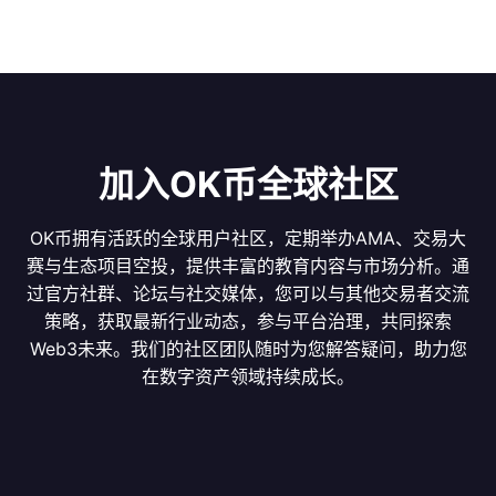
加入OK币全球社区
OK币拥有活跃的全球用户社区，定期举办AMA、交易大
赛与生态项目空投，提供丰富的教育内容与市场分析。通
过官方社群、论坛与社交媒体，您可以与其他交易者交流
策略，获取最新行业动态，参与平台治理，共同探索
Web3未来。我们的社区团队随时为您解答疑问，助力您
在数字资产领域持续成长。