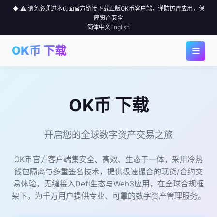
◆ ⚠️ 请务必通过本页面官方链接下载正版OK币客户端，谨防仿冒应用，保
障资产安全
简体中文
English
≡
OK币 下载
◆ 首页
◆ 应用下载
OK币 下载
◆ 为何选择
开启您的全球数字资产交易之旅
◆ 行情中心
OK币官方客户端集安全、高效、生态于一体，采用冷热
◆ 使用指南
钱包隔离与多重签名技术，提供极速撮合的现货/合约交
易体验，无缝接入Defi生态与Web3应用，在全球合规框
架下，为千万用户提供专业、可靠的数字资产管理服务。
◆ 社区