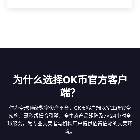
为什么选择OK币官方客户
端？
作为全球顶级数字资产平台，OK币客户端以军工级安全
架构、毫秒级撮合引擎、全生态产品矩阵及7×24小时全
球服务，为专业交易者与机构用户提供值得信赖的交易环
境。